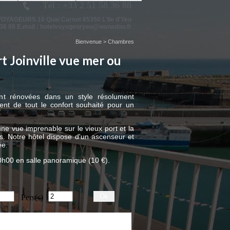
Tél : +33 2 51 58 36 88
 VOYAGEURS
10 Quai Carnot 85350 L'Ile d'Yeu
 36 88 E.mail :
hotelvoyageuryeu@wanadoo.fr
Bienvenue
>
Chambres
t Joinville vue mer ou
t rénovées dans un style résolument
ent de tout le confort souhaité pour un
ne vue imprenable sur le vieux port et la
rs. Notre hôtel dispose d'un ascenseur et
ée.
10h00 en salle panoramique (10 €).
Ok
Pers(s)