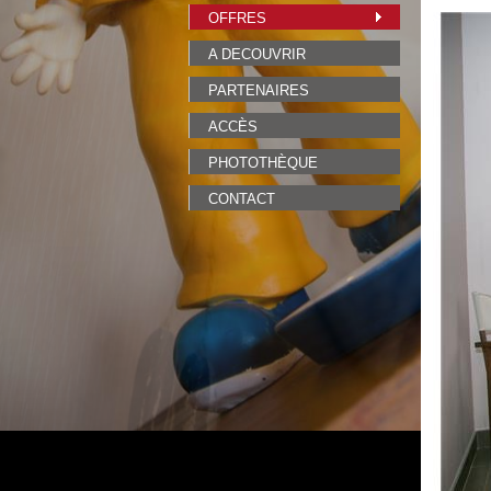
OFFRES
A DECOUVRIR
PARTENAIRES
ACCÈS
PHOTOTHÈQUE
CONTACT