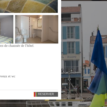
ez-de-chaussée de l'hôtel.
heveux et wc
RESERVER