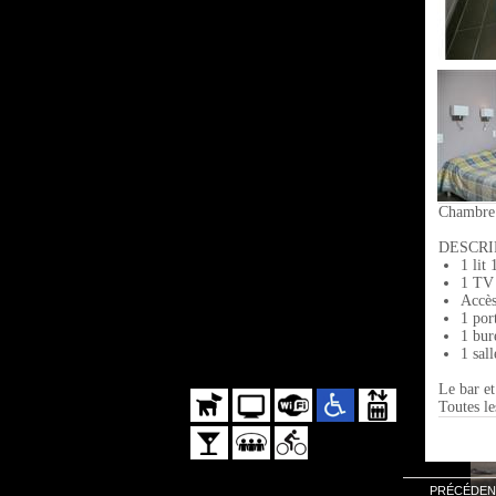
Chambre D
DESCRIP
1 lit
1 TV 
Accès
1 por
1 bur
1 sal
Le bar et
Toutes l
PRÉCÉDEN