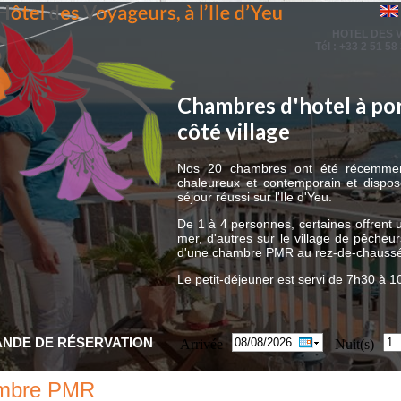
HOTEL DES
Tél : +33 2 51 58
Chambres d'hotel à por
côté village
Nos 20 chambres ont été récemmen
chaleureux et contemporain et dispos
séjour réussi sur l'Ile d'Yeu.
De 1 à 4 personnes, certaines offrent u
mer, d'autres sur le village de pêcheu
d'une chambre PMR au rez-de-chauss
Le petit-déjeuner est servi de 7h30 à 
NDE DE RÉSERVATION
Arrivée
Nuit(s)
mbre PMR